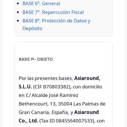
BASE 6ª. General
BASE 7ª. Repercusión Fiscal
BASE 8ª. Protección de Datos y
Depósito
BASE 1ª.- OBJETO
Por las presentes bases,
Asiaround,
S.L.U.
(CIF B70803382), con domicilio
en C/ Alcalde José Ramírez
Bethencourt, 13, 35004 Las Palmas de
Gran Canaria, España, y
Asiaround
Co., Ltd.
(Tax ID 0845564007533), con