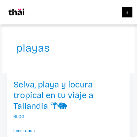
Ir
al
contenido
playas
Selva, playa y locura
Selva,
playa
tropical en tu viaje a
y
Tailandia 🌴🐘
locura
tropical
BLOG
en
Leer más »
tu