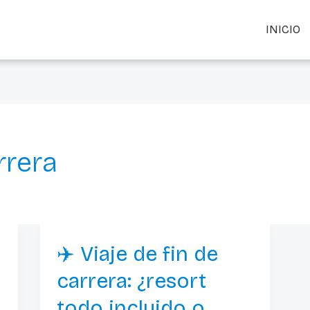
INICIO
rrera
✈️ Viaje de fin de
✈️
Viaje
carrera: ¿resort
de
todo incluido o