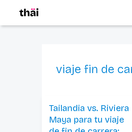
Ir
al
contenido
viaje fin de ca
Tailandia vs. Riviera
Tailandia
vs.
Maya para tu viaje
Riviera
de fin de carrera: