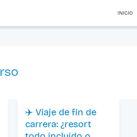
INICIO
urso
✈️ Viaje de fin de
✈️
Viaje
carrera: ¿resort
de
todo incluido o