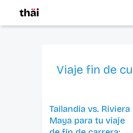
Ir
al
contenido
Viaje fin de c
Tailandia vs. Riviera
Tailandia
vs.
Maya para tu viaje
Riviera
de fin de carrera: