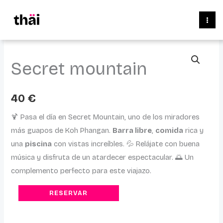
Ir
al
contenido
Secret
Secret mountain
mountain
cantidad
40
€
🍹 Pasa el día en Secret Mountain, uno de los miradores
más guapos de Koh Phangan.
Barra libre
,
comida
rica y
una
piscina
con vistas increíbles. 💦 Relájate con buena
música y disfruta de un atardecer espectacular. 🌅 Un
complemento perfecto para este viajazo.
RESERVAR