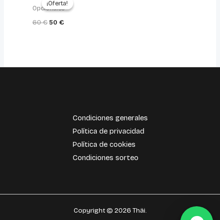
¡Oferta!
¡Oferta!
original
actual
Opcionales
era:
es:
60
€
50
€
60 €.
50 €.
Condiciones generales
Política de privacidad
Política de cookies
Condiciones sorteo
Copyright © 2026 Thäi.