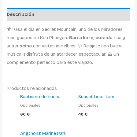
Descripción
🍹 Pasa el día en Secret Mountain, uno de los miradores
más guapos de Koh Phangan.
Barra libre
,
comida
rica y
una
piscina
con vistas increíbles. 💦 Relájate con buena
música y disfruta de un atardecer espectacular. 🌅 Un
complemento perfecto para este viajazo.
Productos relacionados
Bautismo de buceo
Sunset boat tour
Opcionales
Opcionales
60
€
40
€
El
El
Angthong Marine Park
precio
precio